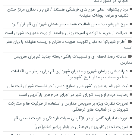
حجاب در کشور باشد
مردم پشتوانه اصلی طرح‌های فرهنگی هستند / لزوم راه‌اندازی مرکز جشن
تکلیف و عرضه پوشاک عفیفانه
طرح شهربانو باید محور فعالیت همه مجموعه‌های شهرداری قم قرار گیرد
صیانت از حریم خانواده و امنیت روانی جامعه، اولویت مدیریت شهری است
“طرح شهربانو” به دنبال تقویت هویت دختران و زیست عفیفانه با زبان هنر
است
سامانه رصد لحظه ای و تسهیلات بانکی؛ بسته جدید قم برای سرویس
مدارس
هم‌اندیشی پارلمان شهری و مدیران شهرداری قم برای بازطراحی اقدامات
عفاف و حجاب بر مدار طرح “شهربانو”
ثبت شهر قم به عنوان “شهر ملی صنایع دستی” در نشست شورای ثبت ملی
رضایت مردم اولویت شورای شهر در اجرای طرح‌های بازآفرینی است
ضرورت نظارت ویژه بر سرویس مدارس و استفاده از ظرفیت ها و مشارکت
شهروندان در فعالیت های فرهنگی
تنورخانه ایران؛ گامی نو در بازآفرینی میراث فرهنگی و هویت تمدنی قم
ضرورت تحقق کاربری­های فرهنگی در بلوار پیامبر اعظم(ص)