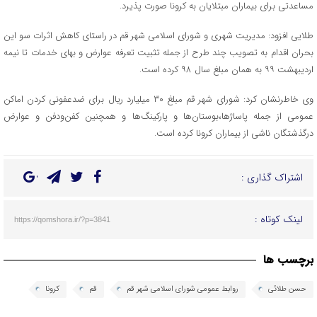
مساعدتی برای بیماران مبتلایان به کرونا صورت پذیرد.
طلایی افزود: مدیریت شهری و شورای اسلامی شهر قم در راستای کاهش اثرات سو این
بحران اقدام به تصویب چند طرح از جمله تثبیت تعرفه عوارض و بهای خدمات تا نیمه
اردیبهشت ۹۹ به همان مبلغ سال ۹۸ کرده است.
وی خاطرنشان کرد: شورای شهر قم مبلغ ۳۰ میلیارد ریال برای ضدعفونی کردن اماکن
عمومی از جمله پاساژها،بوستان‌ها و پارکینگ‌ها و همچنین کفن‌ودفن و عوارض
درگذشتگان ناشی از بیماران کرونا کرده است.
اشتراک گذاری :
لینک کوتاه :
https://qomshora.ir/?p=3841
برچسب ها
حسن طلائی
روابط عمومی شورای اسلامی شهر قم
قم
کرونا