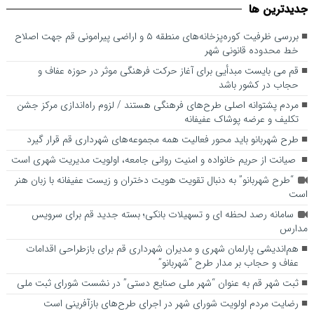
جديدترين ها
اصلاح خط محدوده قانونی شهر
بررسی ظرفیت کوره‌پزخانه‌های منطقه ۵ و اراضی پیرامونی قم جهت اصلاح
خط محدوده قانونی شهر
قم می بایست مبدأیی برای آغاز حرکت فرهنگی موثر در حوزه عفاف و
حجاب در کشور باشد
مردم پشتوانه اصلی طرح‌های فرهنگی هستند / لزوم راه‌اندازی مرکز جشن
تکلیف و عرضه پوشاک عفیفانه
طرح شهربانو باید محور فعالیت همه مجموعه‌های شهرداری قم قرار گیرد
صیانت از حریم خانواده و امنیت روانی جامعه، اولویت مدیریت شهری است
“طرح شهربانو” به دنبال تقویت هویت دختران و زیست عفیفانه با زبان هنر
است
سامانه رصد لحظه ای و تسهیلات بانکی؛ بسته جدید قم برای سرویس
مدارس
هم‌اندیشی پارلمان شهری و مدیران شهرداری قم برای بازطراحی اقدامات
عفاف و حجاب بر مدار طرح “شهربانو”
ثبت شهر قم به عنوان “شهر ملی صنایع دستی” در نشست شورای ثبت ملی
رضایت مردم اولویت شورای شهر در اجرای طرح‌های بازآفرینی است