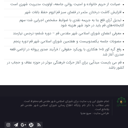
صیانت از حریم خانواده و امنیت روانی جامعه، اولویت مدیریت شهری است
افزایش کاشت درختان مثمر در فضای سبز قم/لزوم حفظ باغات شهر
تبدیل آرای قلع بنا به جریمه نقدی با ضوابط مشخص اجرایی شد؛ سهم
کتابخانه‌های قم باید در خود شهر هزینه شود
معرفی اعضای شورای اسلامی شهر مقدس قم – دوره ششم؛ نرجس نیازمند
مصوبات جلسه یکصدوبیست و هفتمین شورای اسلامی شهر قم-دوره پنجم
رفع گره کور ۱۰۵ هکتاری با رویکرد حقوقی / فرآیند صدور پروانه در اراضی قلعه
صدری آغاز شد
قم می بایست مبدأیی برای آغاز حرکت فرهنگی موثر در حوزه عفاف و حجاب در
کشور باشد
تمام حقوق این وب سایت برای شورای اسلامی شهر مقدس قم محفوظ است.
نشر مطالب با ذکر نام پایگاه اطلاع رسانی شورای اسلامی شهر مقدس قم
بلامانع است.
طراحی سایت :
سرو مدیا