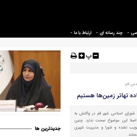
صی
چند رسانه ای
ارتباط با ما
پ
دس قم:
ده تهاتر زمین‌ها هستیم
ورای اسلامی شهر قم در واکنش به
قم می بایست مبدأیی برای آغاز
: اصلا این موضوع صحت ندارد. چنین
موثر در حوزه عفاف و حجاب در ک
ر کمیسیون ماده ۵ تصویب نشده و شورا و مدیریت شهری
جديدترين ها
ستند.