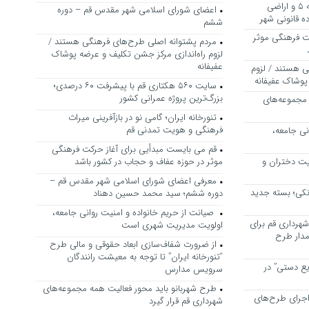
بررسی ظرفیت کوره‌پزخانه‌های منطقه ۵ و اراضی
اعضای شورای اسلامی شهر مقدس قم – دوره
 قانونی شهر
ششم
ت فرهنگی موثر
مردم پشتوانه اصلی طرح‌های فرهنگی هستند /
لزوم راه‌اندازی مرکز جشن تکلیف و عرضه پوشاک
عفیفانه
ی هستند / لزوم
پوشاک عفیفانه
سایت ۵۶۰ هکتاری قم با پیشرفت ۶۰ درصدی؛
بزرگ‌ترین پروژه عمرانی کشور
 مجموعه‌های
تنورخانه ایران؛ گامی نو در بازآفرینی میراث
فرهنگی و هویت تمدنی قم
نی جامعه،
قم می بایست مبدأیی برای آغاز حرکت فرهنگی
یت دختران و
موثر در حوزه عفاف و حجاب در کشور باشد
معرفی اعضای شورای اسلامی شهر مقدس قم –
نکی؛ بسته جدید
دوره ششم؛ سید محمد حسین دهناد
صیانت از حریم خانواده و امنیت روانی جامعه،
هرداری قم برای
اولویت مدیریت شهری است
مدار طرح
از ضرورت شفاف‌سازی ابعاد حقوقی و مالی طرح
“تنورخانه ایران” تا توجه به معیشت رانندگان
یع دستی” در
سرویس مدارس
طرح شهربانو باید محور فعالیت همه مجموعه‌های
اجرای طرح‌های
شهرداری قم قرار گیرد