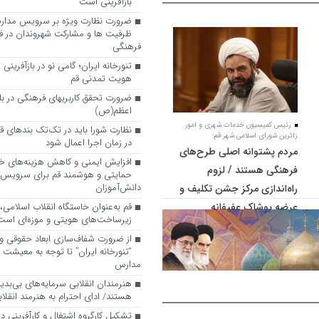
بازآفرینی است
ضرورت نظارت ویژه بر سرویس مدارس
ظرفیت ها و مشارکت شهروندان در ف
فرهنگی
تنورخانه ایران؛ گامی نو در بازآفرینی
هویت تمدنی قم
ضرورت تحقق کاربری­های فرهنگی در بلوا
اعظم(ص)
رئیس کمیسیون خدمات شهری و امور
نظارت شورا باید در تک‌تک بندهای ق
زائرین شورای اسلامی شهر قم:
در زمان اجرا اعمال شود
مردم پشتوانه اصلی طرح‌های
افزایش ایمنی و کاهش هزینه‌های خان
فرهنگی هستند / لزوم
حمایتی و هوشمند قم برای سرویس
دانش‌آموزان
راه‌اندازی مرکز جشن تکلیف و
عرضه پوشاک عفیفانه
قم به‌عنوان خاستگاه انقلاب اسلامی
زیرساخت‌های هویتی و موزه‌ای است
از ضرورت شفاف‌سازی ابعاد حقوقی و
“تنورخانه ایران” تا توجه به معیشت
مدارس
هنرمندان انقلابی سرمایه‌های بی‌بد
هستند/ ادای احترام به هنرمند انقلاب
تشکیل کارگروه اشتغال و کارآفرینی د