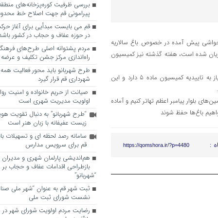
پیرامونی قم جهت اصلاح خط محدوده
قم می بایست مبدأیی برای آغاز حرک
در حوزه عفاف و حجاب در کشور باشد
 حواشی پیش آمده در خصوص باغ سالاریه
مردم پشتوانه اصلی طرح‌های فرهنگ
هریان شده است، هفته گذشته نیز کمیسیون
راه‌اندازی مرکز جشن تکلیف و عرضه 
طرح شهربانو باید محور فعالیت همه
وی ادامه داد: تغییر کاربری در تمام باغ‌هایی که خارج از محدوده هستند، نیاز به تاییدیه کمیسیون ماده ۵ دارد و این
شهرداری قم قرار گیرد
صیانت از حریم خانواده و امنیت روا
‌های بلوار پیامبر اعظم تهاتر کنیم و آماده
اولویت مدیریت شهری است
هیم باغ‌ها حفظ شوند
“طرح شهربانو” به دنبال تقویت هو
زیست عفیفانه با زبان هنر است
سامانه رصد لحظه ای و تسهیلات با
ه :
قم برای سرویس مدارس
https://qomshora.ir/?p=4480
هم‌اندیشی پارلمان شهری و مدیران ش
بازطراحی اقدامات عفاف و حجاب بر 
“شهربانو”
ثبت شهر قم به عنوان “شهر ملی صنا
نشست شورای ثبت ملی
رضایت مردم اولویت شورای شهر در 