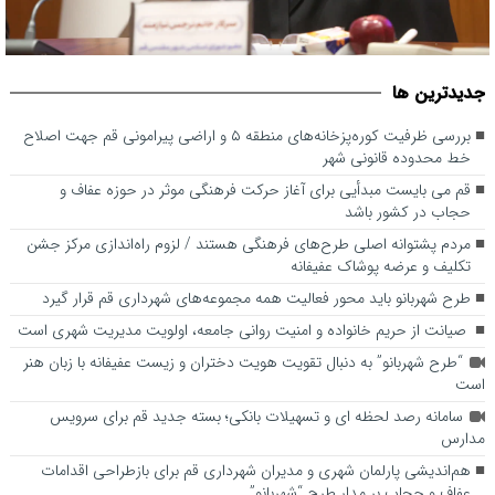
قم می بایست مبدأیی برای آغاز حرکت فرهنگی موثر در حوزه عفاف و
جديدترين ها
حجاب در کشور باشد
بررسی ظرفیت کوره‌پزخانه‌های منطقه ۵ و اراضی پیرامونی قم جهت اصلاح
خط محدوده قانونی شهر
قم می بایست مبدأیی برای آغاز حرکت فرهنگی موثر در حوزه عفاف و
حجاب در کشور باشد
مردم پشتوانه اصلی طرح‌های فرهنگی هستند / لزوم راه‌اندازی مرکز جشن
تکلیف و عرضه پوشاک عفیفانه
طرح شهربانو باید محور فعالیت همه مجموعه‌های شهرداری قم قرار گیرد
صیانت از حریم خانواده و امنیت روانی جامعه، اولویت مدیریت شهری است
“طرح شهربانو” به دنبال تقویت هویت دختران و زیست عفیفانه با زبان هنر
است
سامانه رصد لحظه ای و تسهیلات بانکی؛ بسته جدید قم برای سرویس
مدارس
هم‌اندیشی پارلمان شهری و مدیران شهرداری قم برای بازطراحی اقدامات
عفاف و حجاب بر مدار طرح “شهربانو”