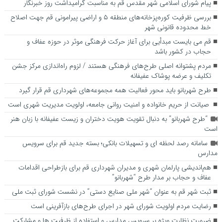
پیام شورای اسلامی شهر مقدس قم به مناسبت گرامیداشت روز خبرنگار
بررسی ظرفیت کوره‌پزخانه‌های منطقه ۵ و اراضی پیرامونی قم جهت اصلاح
خط محدوده قانونی شهر
قم می بایست مبدأیی برای آغاز حرکت فرهنگی موثر در حوزه عفاف و
حجاب در کشور باشد
مردم پشتوانه اصلی طرح‌های فرهنگی هستند / لزوم راه‌اندازی مرکز جشن
تکلیف و عرضه پوشاک عفیفانه
طرح شهربانو باید محور فعالیت همه مجموعه‌های شهرداری قم قرار گیرد
صیانت از حریم خانواده و امنیت روانی جامعه، اولویت مدیریت شهری است
“طرح شهربانو” به دنبال تقویت هویت دختران و زیست عفیفانه با زبان هنر
است
سامانه رصد لحظه ای و تسهیلات بانکی؛ بسته جدید قم برای سرویس
مدارس
هم‌اندیشی پارلمان شهری و مدیران شهرداری قم برای بازطراحی اقدامات
عفاف و حجاب بر مدار طرح “شهربانو”
ثبت شهر قم به عنوان “شهر ملی صنایع دستی” در نشست شورای ثبت ملی
رضایت مردم اولویت شورای شهر در اجرای طرح‌های بازآفرینی است
ضرورت نظارت ویژه بر سرویس مدارس و استفاده از ظرفیت ها و مشارکت