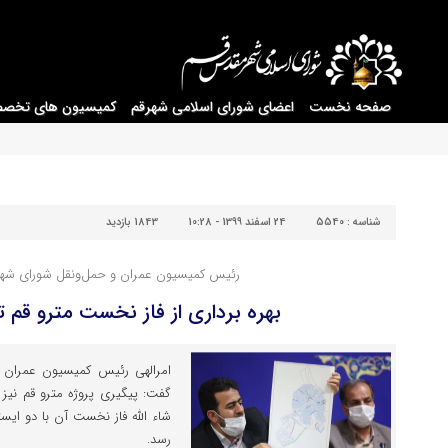
صفحه نخست
اعضای شورای اسلامی شهرقم
کمیسیون های تخص
شناسه :
5540
24 اسفند 1399 - 10:28
1843 بازدید
رئیس کمیسیون عمران و حمل‌ونقل شورای شهر ق
بهره برداری از فاز نخست مترو قم تا ۳ ماه آین
امرالهی رئیس کمیسیون عمران 
گفت: پیگیری پروژه مترو قم نیز 
شاء الله فاز نخست آن با دو ایست
رسد.