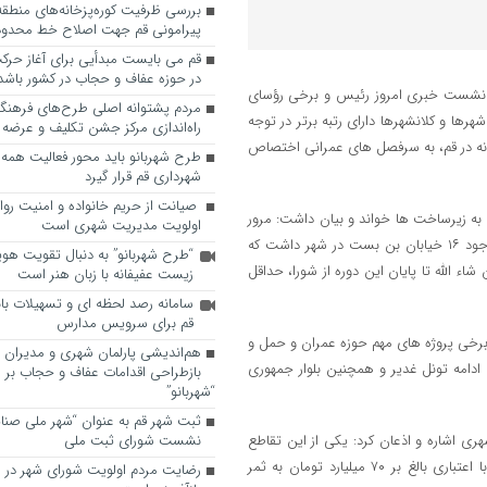
پیرامونی قم جهت اصلاح خط محدوده
قم می بایست مبدأیی برای آغاز حرک
در حوزه عفاف و حجاب در کشور باشد
در نشست خبری امروز رئیس و برخی رؤسای
مردم پشتوانه اصلی طرح‌های فرهنگ
ها و کلانشهرها دارای رتبه برتر در توجه
راه‌اندازی مرکز جشن تکلیف و عرضه 
کرد: حدود ۷۰ درصد پروژه های سالانه در قم، به سرفصل های عمرانی اختصاص
طرح شهربانو باید محور فعالیت همه
شهرداری قم قرار گیرد
صیانت از حریم خانواده و امنیت روا
ه زیرساخت ها خواند و بیان داشت: مرور
اولویت مدیریت شهری است
نقشه های شهری در سال آغاز دوره پنجم این شورا یعنی سال ۱۳۹۶ بیانگر وجود ۱۶ خیابان بن بست در شهر داشت که
“طرح شهربانو” به دنبال تقویت هو
ء الله تا پایان این دوره از شورا، حداقل
زیست عفیفانه با زبان هنر است
سامانه رصد لحظه ای و تسهیلات با
قم برای سرویس مدارس
رخی پروژه های مهم حوزه عمران و حمل و
هم‌اندیشی پارلمان شهری و مدیران ش
 ادامه تونل غدیر و همچنین بلوار جمهوری
بازطراحی اقدامات عفاف و حجاب بر 
“شهربانو”
ثبت شهر قم به عنوان “شهر ملی صنا
 اشاره و اذعان کرد: یکی از این تقاطع
نشست شورای ثبت ملی
ها، تقاطع غیرهمسطح ولی عصر (عج) به عنوان بلندترین پُل قم است که با اعتباری بالغ بر ۷۰ میلیارد تومان به ثمر
رضایت مردم اولویت شورای شهر در 