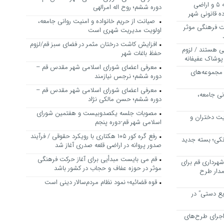
بررسی ظرفیت کوره‌پزخانه‌های منطقه ۵ و اراضی
دوره ششم؛ روح اله امرالهی
 قانونی شهر
صیانت از حریم خانواده و امنیت روانی جامعه،
ت فرهنگی موثر
اولویت مدیریت شهری است
افزایش کاشت درختان مثمر در فضای سبز قم/لزوم
ی هستند / لزوم
حفظ باغات شهر
پوشاک عفیفانه
معرفی اعضای شورای اسلامی شهر مقدس قم –
 مجموعه‌های
دوره ششم؛ نرجس نیازمند
معرفی اعضای شورای اسلامی شهر مقدس قم –
نی جامعه،
دوره ششم؛ حسن مالکی نژاد
مصوبات جلسه یکصدوبیست و هفتمین شورای
یت دختران و
اسلامی شهر قم-دوره پنجم
رفع گره کور ۱۰۵ هکتاری با رویکرد حقوقی / فرآیند
نکی؛ بسته جدید
صدور پروانه در اراضی قلعه صدری آغاز شد
قم می بایست مبدأیی برای آغاز حرکت فرهنگی
هرداری قم برای
موثر در حوزه عفاف و حجاب در کشور باشد
مدار طرح
قوه قضائیه؛ نمود نظام مردم‌سالار دینی است
یع دستی” در
اجرای طرح‌های