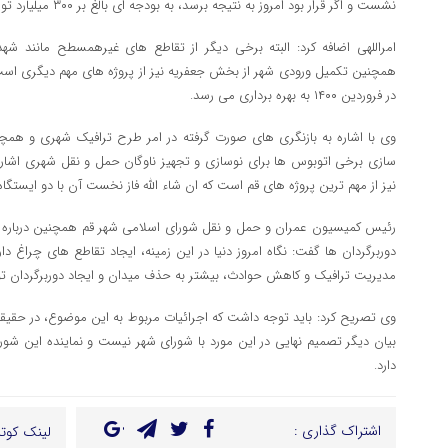
نشست و اگر قرار بود امروز به نتیجه برسد، به بودجه ای بالغ بر ۳۰۰ میلیارد تومان نیاز داشت.
امراللهی اضافه کرد: البته برخی دیگر از تقاطع های غیرهمسطح مانند
همچنین تکمیل ورودی شهر از بخش جعفریه نیز از پروژه های مهم دیگری است
در فروردین ۱۴۰۰ به بهره برداری می رسد.
وی با اشاره به بازنگری های صورت گرفته در امر طرح ترافیک شهری و همچن
سازی برخی اتوبوس ها برای نوسازی و تجهیز ناوگان حمل و نقل شهری اشاره 
نیز از مهم ترین پروژه های قم است که ان شاء الله فاز نخست آن با دو ایستگاه 
رئیس کمیسیون عمران و حمل و نقل شورای اسلامی شهر قم همچنین درباره 
دوربرگردان ها گفت: نگاه امروز دنیا در این زمینه، ایجاد تقاطع های چراغ د
مدیریت ترافیک و کاهش حوادث، بیشتر به حذف میدان و ایجاد دوربرگردان ت
وی تصریح کرد: باید توجه داشت که اجرائیات مربوط به این موضوع، در حقی
بیان دیگر تصمیم نهایی در این مورد با شورای شهر نیست و نماینده این شور
دارد.
اشتراک گذاری :
لینک کوتا