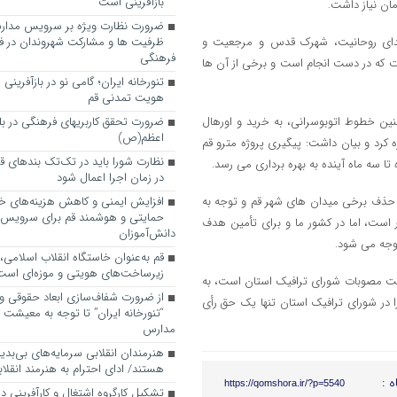
بازآفرینی است
ضرورت نظارت ویژه بر سرویس مدارس
 شهدای روحانیت، شهرک قدس و مرجعیت و
ظرفیت ها و مشارکت شهروندان در ف
فرهنگی
 که در دست انجام است و برخی از آن ها
تنورخانه ایران؛ گامی نو در بازآفرینی
هویت تمدنی قم
ین خطوط اتوبوسرانی، به خرید و اورهال
ضرورت تحقق کاربری­های فرهنگی در بلوا
اعظم(ص)
کرد و بیان داشت: پیگیری پروژه مترو قم
نظارت شورا باید در تک‌تک بندهای ق
تا سه ماه آینده به بهره برداری می رسد.
در زمان اجرا اعمال شود
حذف برخی میدان های شهر قم و توجه به
افزایش ایمنی و کاهش هزینه‌های خان
حمایتی و هوشمند قم برای سرویس
ار است، اما در کشور ما و برای تأمین هدف
دانش‌آموزان
وجه می شود.
قم به‌عنوان خاستگاه انقلاب اسلامی
زیرساخت‌های هویتی و موزه‌ای است
قت مصوبات شورای ترافیک استان است، به
از ضرورت شفاف‌سازی ابعاد حقوقی و
ا در شورای ترافیک استان تنها یک حق رأی
“تنورخانه ایران” تا توجه به معیشت
مدارس
هنرمندان انقلابی سرمایه‌های بی‌بد
هستند/ ادای احترام به هنرمند انقلاب
ه :
https://qomshora.ir/?p=5540
تشکیل کارگروه اشتغال و کارآفرینی د