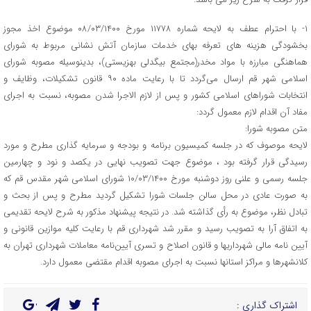
۱- با احترام عطف به لایحه شماره ۱۱۷۷۸ مورخ ۰۸/۰۳/۱۴۰۰ موضوع اخذ مجوز
بخشودگی هزینه های تعرفه بهای خدمات سازمان آتش نشانی مربوط به شورای
هماهنگی مبارزه با مواد مخدر(مجتمع بیگدلی بهزیستی)، بدینوسیله مصوبه شورای
اسلامی شهر قم ارسال می‌گردد تا با رعایت ماده ۹۰ قانون تشکیلات، وظایف و
انتخابات شوراهای اسلامی کشور و پس از لازم الاجرا شدن مصوبه، نسبت به اجرای
مفاد آن اقدام لازم معمول گردد:
متن مصوبه شورا:
لایحه موصوف که در جلسه کمیسیون برنامه و بودجه و سرمایه گذاری مطرح و مورد
رسیدگی قرار گرفته بود ، موضوع جهت تصویب نهایی در یکصد و نود و چهارمین
جلسه رسمی و علنی روز دوشنبه مورخ ۱۰/۰۳/۱۴۰۰ شورای اسلامی شهر مقدس قم که
به صورت عادی در محل سالن جلسات شورا تشکیل گردید مطرح و پس از بحث و
تبادل نظر، موضوع به رأی گذاشته شد. در نتیجه پیشنهاد مذکور به شرح لایحه تقدیمی
به اتفاق آرا به تصویب رسید و مقرر شد شهرداری قم با رعایت کلیه موازین قانونی و
آیین نامه‌ مالی شهرداریها و قانون اصلاح و تسری آیین‌نامه معاملات شهرداری تهران به
کلانشهرها و مراکز استانها نسبت به اجرای مصوبه اقدام مقتضی معمول دارد.
اشتراک گذاری :