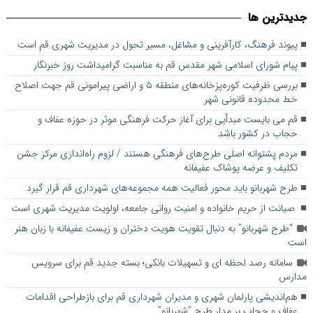
بررسی ظرفیت کوره‌پزخانه‌های منطقه ۵ و اراضی پیرامونی قم جهت
جديدترين ها
اصلاح خط محدوده قانونی شهر
پیوند فرهنگ، کارآفرینی و مشاغل، مسیر تحول در مدیریت شهری قم است
پیام شورای اسلامی شهر مقدس قم به مناسبت گرامیداشت روز خبرنگار
بررسی ظرفیت کوره‌پزخانه‌های منطقه ۵ و اراضی پیرامونی قم جهت اصلاح
خط محدوده قانونی شهر
قم می بایست مبدأیی برای آغاز حرکت فرهنگی موثر در حوزه عفاف و
حجاب در کشور باشد
مردم پشتوانه اصلی طرح‌های فرهنگی هستند / لزوم راه‌اندازی مرکز جشن
تکلیف و عرضه پوشاک عفیفانه
طرح شهربانو باید محور فعالیت همه مجموعه‌های شهرداری قم قرار گیرد
صیانت از حریم خانواده و امنیت روانی جامعه، اولویت مدیریت شهری است
“طرح شهربانو” به دنبال تقویت هویت دختران و زیست عفیفانه با زبان هنر
است
سامانه رصد لحظه ای و تسهیلات بانکی؛ بسته جدید قم برای سرویس
مدارس
هم‌اندیشی پارلمان شهری و مدیران شهرداری قم برای بازطراحی اقدامات
عفاف و حجاب بر مدار طرح “شهربانو”