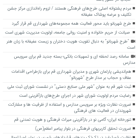
مردم پشتوانه اصلی طرح‌های فرهنگی هستند / لزوم راه‌اندازی مرکز جشن
تکلیف و عرضه پوشاک عفیفانه
طرح شهربانو باید محور فعالیت همه مجموعه‌های شهرداری قم قرار گیرد
صیانت از حریم خانواده و امنیت روانی جامعه، اولویت مدیریت شهری است
“طرح شهربانو” به دنبال تقویت هویت دختران و زیست عفیفانه با زبان هنر
است
سامانه رصد لحظه ای و تسهیلات بانکی؛ بسته جدید قم برای سرویس
مدارس
هم‌اندیشی پارلمان شهری و مدیران شهرداری قم برای بازطراحی اقدامات
عفاف و حجاب بر مدار طرح “شهربانو”
ثبت شهر قم به عنوان “شهر ملی صنایع دستی” در نشست شورای ثبت ملی
رضایت مردم اولویت شورای شهر در اجرای طرح‌های بازآفرینی است
ضرورت نظارت ویژه بر سرویس مدارس و استفاده از ظرفیت ها و مشارکت
شهروندان در فعالیت های فرهنگی
تنورخانه ایران؛ گامی نو در بازآفرینی میراث فرهنگی و هویت تمدنی قم
ضرورت تحقق کاربری­های فرهنگی در بلوار پیامبر اعظم(ص)
نظارت شورا باید در تک‌تک بندهای قراردادهای شهری در زمان اجرا اعمال