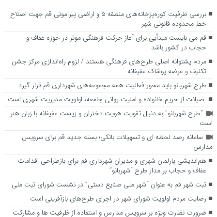
بررسی ظرفیت کوره‌پزخانه‌های منطقه ۵ و اراضی پیرامونی قم جهت اصلاح
خط محدوده قانونی شهر
قم می بایست مبدأیی برای آغاز حرکت فرهنگی موثر در حوزه عفاف و
حجاب در کشور باشد
مردم پشتوانه اصلی طرح‌های فرهنگی هستند / لزوم راه‌اندازی مرکز جشن
تکلیف و عرضه پوشاک عفیفانه
طرح شهربانو باید محور فعالیت همه مجموعه‌های شهرداری قم قرار گیرد
صیانت از حریم خانواده و امنیت روانی جامعه، اولویت مدیریت شهری است
“طرح شهربانو” به دنبال تقویت هویت دختران و زیست عفیفانه با زبان هنر
است
سامانه رصد لحظه ای و تسهیلات بانکی؛ بسته جدید قم برای سرویس
مدارس
هم‌اندیشی پارلمان شهری و مدیران شهرداری قم برای بازطراحی اقدامات
عفاف و حجاب بر مدار طرح “شهربانو”
ثبت شهر قم به عنوان “شهر ملی صنایع دستی” در نشست شورای ثبت ملی
رضایت مردم اولویت شورای شهر در اجرای طرح‌های بازآفرینی است
ضرورت نظارت ویژه بر سرویس مدارس و استفاده از ظرفیت ها و مشارکت