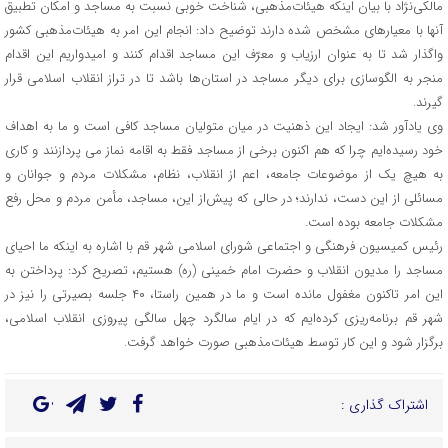
مالکی‌نژاد با بیان اینکه هیئات‌مذهبی، شناخت خوبی نسبت به مساجد و امکان تطبیق
آنها با معیارهای مشخص شده دارند توضیح داد: انجام این امر به هیئات‌مذهبی کشور
واگذار شد تا به عنوان ارزیاب و معرّف این مساجد اقدام کنند و‌ امیدواریم این اقدام
منجر به الگوسازی برای دیگر مساجد در استان‌ها باشد تا در تراز انقلاب اسلامی قرار
گیرند.
وی یادآور شد: ایجاد این ذهنیت در میان متولیان مساجد کافی است و ما به اهداف
خود رسیده‌ایم چرا که هم اکنون برخی از مساجد فقط به اقامه نماز می پردازنند و کاری
به هیچ یک از موضوعات جامعه، اعم از انقلاب، نظام، مشکلات مردم و جوانان و
مسائلی از این دست، ندارند؛ در حالی که پیش‌از این، مساجد، مأمن مردم و محل رفع
مشکلات جامعه بوده است.
رئیس کمیسیون فرهنگی و اجتماعی شورای اسلامی شهر قم با اشاره به اینکه ما احیای
مساجد را مدیون انقلاب و حضرت امام خمینی (ره) هستیم، تصریح کرد: پرداختن به
این امر تاکنون مغفول مانده است‌ و ما در همین راستا، ۴۰ جلسه بصیرتی را نیز در
شهر قم برنامه‌ریزی کرده‌ایم که در ایام سالگرد چهل سالگی پیروزی انقلاب اسلامی،
برگزار شود و این کار توسط هیئات‌مذهبی صورت خواهد گرفت.
اشتراک گذاری :