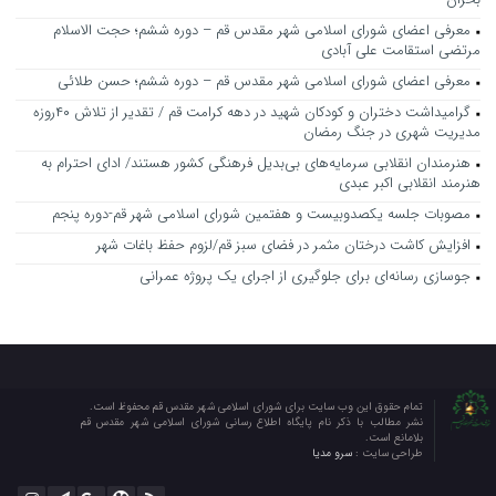
معرفی اعضای شورای اسلامی شهر مقدس قم – دوره ششم؛ حجت الاسلام
مرتضی استقامت علی آبادی
معرفی اعضای شورای اسلامی شهر مقدس قم – دوره ششم؛ حسن طلائی
گرامیداشت دختران و کودکان شهید در دهه کرامت قم / تقدیر از تلاش ۴۰روزه
مدیریت شهری در جنگ رمضان
هنرمندان انقلابی سرمایه‌های بی‌بدیل فرهنگی کشور هستند/ ادای احترام به
هنرمند انقلابی اکبر عبدی
مصوبات جلسه یکصدوبیست و هفتمین شورای اسلامی شهر قم-دوره پنجم
افزایش کاشت درختان مثمر در فضای سبز قم/لزوم حفظ باغات شهر
جوسازی رسانه‌ای برای جلوگیری از اجرای یک پروژه‌ عمرانی
تمام حقوق این وب سایت برای شورای اسلامی شهر مقدس قم محفوظ است.
نشر مطالب با ذکر نام پایگاه اطلاع رسانی شورای اسلامی شهر مقدس قم
بلامانع است.
طراحی سایت :
سرو مدیا