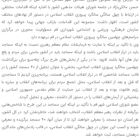
حسن مالکی‌نژاد در جلسه شورای هیئات مذهبی کشور با اشاره اینکه اقدامات مختلفی
در ارتباط با چهل سالگی سالگرد پیروزی انقلاب اسلامی در دستور کار نهادهای مختلف
کشور است، اظهار داشت: مجموعه این اقدامات، بازتاب جهانی پیدا خواهد کرد که
سازمان فرهنگی، ورزشی و اجتماعی شهرداری قم مسؤولیت محوری در برگزاری
مراسم‌های چهلمین سالگرد پیروزی انقلاب اسلامی در قم برعهده دارد.
وی با تاکید بر اینکه با عنایت به فرمایشات مقام معظم رهبری نسبت به اینکه مساجد
باید در تراز انقلاب اسلامی باشند و اینکه مساجد باید در کشور مامنی برای مردم و رفع
نیاز های آنها باشند افزود: ما در یکی از بخش‌های طرح بزرگ چله‌سرو برای بزرگداشت
چهلمین سالگرد پیروزی انقلاب اسلامی، بخشی با عنوان تجلیل از ۴۰ مسجد کشور را در
قالب مساجد شاخصی که در تراز انقلاب اسلامی هستند، برنامه‌ریزی کردیم تا مساجدی
که قبل و بعد از انقلاب اسلامی، محل تجمع مردم برای برنامه‌های انقلاب و مبارزه با
رژیم طاغوت بوده و بعد از انقلاب نیز حمایت از نظام مقدس جمهوری اسلامی و
پشتیبانی از آرمان‌های انقلاب را در دستور کار داشتند، معرفی و تجلیل گردند.
عضو شورای اسلامی شهر قم با تأکید بر اینکه این مساجد در این طرح با شاخص‌هایی
برگرفته از نظرات رهبر معظم انقلاب، انتخاب خواهند شد، خاطرنشان کرد: در کل کشور،
هر استان دو مسجد را معرفی خواهند کرد تا از میان آنها، ۴۰ مسجد برگزیده و معرفی
شوند و کسب این‌ عنوان در چهل سالگی انقلاب اسلامی، در قالب یادمان‌های ماندگاری
درهمان مساجد، ثبت خواهد شد.