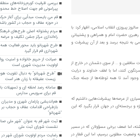
پیرامونی قم جهت اصلاح خط محدوده
قم می بایست مبدأیی برای آغاز حرک
در حوزه عفاف و حجاب در کشور باشد
وز پیروزی انقلاب اسلامی، اظهار کرد: با
مردم پشتوانه اصلی طرح‌های فرهنگ
با رهبری حضرت امام و همراهی و پشتیبانی
راه‌اندازی مرکز جشن تکلیف و عرضه 
 به نتیجه برسد و بعد از آن پیشرفت و
طرح شهربانو باید محور فعالیت همه
شهرداری قم قرار گیرد
صیانت از حریم خانواده و امنیت روا
مات منافقین و … از سوی دشمنان در خارج از
اولویت مدیریت شهری است
رنگون کنند، اما با لطف خداوند و درایت
“طرح شهربانو” به دنبال تقویت هو
وجود آمد تا همه توطئه‌ها از جمله جنگ
زیست عفیفانه با زبان هنر است
سامانه رصد لحظه ای و تسهیلات با
قم برای سرویس مدارس
اری از عرصه‌ها پیشرفت‌هایی داشتیم که
هم‌اندیشی پارلمان شهری و مدیران ش
 و برجسته‌ای در جهان قرار بگیرد که این
بازطراحی اقدامات عفاف و حجاب بر 
“شهربانو”
ثبت شهر قم به عنوان “شهر ملی صنا
اشته، اما ضعف برخی مسؤولان که در مسیر
نشست شورای ثبت ملی
 وضعیت مطلوبی برسیم، اما این قطارِ در
رضایت مردم اولویت شورای شهر در 