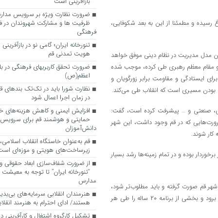
بازآفرینی است
ضرورت نظارت ویژه بر سرویس مدارس
 رسیده و مطمئنا از این به بعد شکوفایی،
ظرفیت ها و مشارکت شهروندان در ف
فرهنگی
تنورخانه ایران؛ گامی نو در بازآفرینی
هویت تمدنی قم
ین مدل مدیریت در نظام دینی موفق خواهد
ام و مقام معظم رهبری طی کرده، موجب شده
ضرورت تحقق کاربری­های فرهنگی در بلوا
اعظم(ص)
ای ایستادگی و مقاومت برابر زورگویان و
نظارت شورا باید در تک‌تک بندهای ق
 بودن مسیری است که انقلاب طی می‌کند.
در زمان اجرا اعمال شود
مرانی، صنعتی و … پیشرفت کرده است، گفت:
افزایش ایمنی و کاهش هزینه‌های خان
حمایتی و هوشمند قم برای سرویس
رورت‌هایی که در قم وجود داشت، این شهر
دانش‌آموزان
 کار شوند.
قم به‌عنوان خاستگاه انقلاب اسلامی
زیرساخت‌های هویتی و موزه‌ای است
برخوردار بوده و در تمام زمینه‌ها رشد بسیار
از ضرورت شفاف‌سازی ابعاد حقوقی و
“تنورخانه ایران” تا توجه به معیشت
مدارس
شهر قم صورت گرفته و باید مطلوب‌تر شود،
هنرمندان انقلابی سرمایه‌های بی‌بد
ابراز کرد: شهرداری قم برنامه و چشم‌انداز ۱۴۱۴ دارد و اگر بر همین روال پیش برود و بخشی از برنامه ۲۰ ساله را طی هر
هستند/ ادای احترام به هنرمند انقلاب
تشکیل کارگروه اشتغال و کارآفرینی د