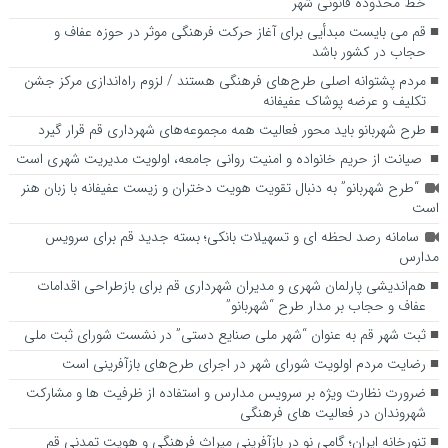
خط محدوده قانونی شهر
قم می بایست مبدأیی برای آغاز حرکت فرهنگی موثر در حوزه عفاف و
حجاب در کشور باشد
مردم پشتوانه اصلی طرح‌های فرهنگی هستند / لزوم راه‌اندازی مرکز جشن
تکلیف و عرضه پوشاک عفیفانه
طرح شهربانو باید محور فعالیت همه مجموعه‌های شهرداری قم قرار گیرد
صیانت از حریم خانواده و امنیت روانی جامعه، اولویت مدیریت شهری است
“طرح شهربانو” به دنبال تقویت هویت دختران و زیست عفیفانه با زبان هنر
است
سامانه رصد لحظه ای و تسهیلات بانکی؛ بسته جدید قم برای سرویس
مدارس
هم‌اندیشی پارلمان شهری و مدیران شهرداری قم برای بازطراحی اقدامات
عفاف و حجاب بر مدار طرح “شهربانو”
ثبت شهر قم به عنوان “شهر ملی صنایع دستی” در نشست شورای ثبت ملی
رضایت مردم اولویت شورای شهر در اجرای طرح‌های بازآفرینی است
ضرورت نظارت ویژه بر سرویس مدارس و استفاده از ظرفیت ها و مشارکت
شهروندان در فعالیت های فرهنگی
تنورخانه ایران؛ گامی نو در بازآفرینی میراث فرهنگی و هویت تمدنی قم