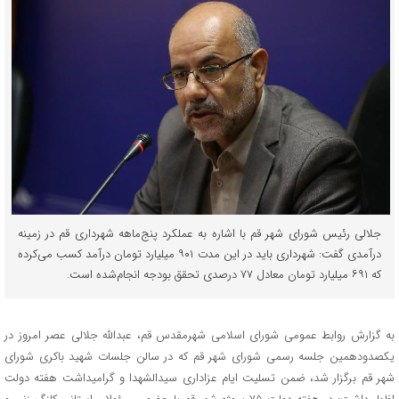
جلالی رئیس شورای شهر قم با اشاره به عملکرد پنج‌ماهه شهرداری قم در زمینه
درآمدی گفت: شهرداری باید در این مدت ۹۰۱ میلیارد تومان درآمد کسب می‌کرده
که ۶۹۱ میلیارد تومان معادل ۷۷ درصدی تحقق بودجه انجام‌شده است.
به گزارش روابط عمومی شورای اسلامی شهرمقدس قم، عبدالله جلالی عصر امروز در
یکصدودهمین جلسه رسمی شورای شهر قم که در سالن جلسات شهید باکری شورای
شهر قم برگزار شد، ضمن تسلیت ایام عزاداری سیدالشهدا و گرامیداشت هفته دولت