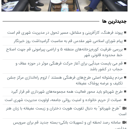
پیوند فرهنگ، کارآفرینی و مشاغل، مسیر تحول در مدیریت شهری قم
جديدترين ها
است
پیوند فرهنگ، کارآفرینی و مشاغل، مسیر تحول در مدیریت شهری قم است
پیام شورای اسلامی شهر مقدس قم به مناسبت گرامیداشت روز خبرنگار
بررسی ظرفیت کوره‌پزخانه‌های منطقه ۵ و اراضی پیرامونی قم جهت اصلاح
خط محدوده قانونی شهر
قم می بایست مبدأیی برای آغاز حرکت فرهنگی موثر در حوزه عفاف و
حجاب در کشور باشد
مردم پشتوانه اصلی طرح‌های فرهنگی هستند / لزوم راه‌اندازی مرکز جشن
تکلیف و عرضه پوشاک عفیفانه
طرح شهربانو باید محور فعالیت همه مجموعه‌های شهرداری قم قرار گیرد
صیانت از حریم خانواده و امنیت روانی جامعه، اولویت مدیریت شهری است
“طرح شهربانو” به دنبال تقویت هویت دختران و زیست عفیفانه با زبان هنر
است
سامانه رصد لحظه ای و تسهیلات بانکی؛ بسته جدید قم برای سرویس
مدارس