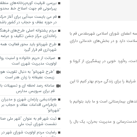
پیرامونی قم جهت اصلاح خط محدوده
قم می بایست مبدأیی برای آغاز حرک
در حوزه عفاف و حجاب در کشور باشد
مردم پشتوانه اصلی طرح‌های فرهنگ
سه اعضای شورای اسلامی شهرمقدس قم با
راه‌اندازی مرکز جشن تکلیف و عرضه 
لامت دارد و در بخش‌های خدماتی دارای
طرح شهربانو باید محور فعالیت همه
شهرداری قم قرار گیرد
صیانت از حریم خانواده و امنیت روا
، ره‌آورد‌ خوبی در پیشگیری از کرونا و
اولویت مدیریت شهری است
“طرح شهربانو” به دنبال تقویت هو
زیست عفیفانه با زبان هنر است
رایط را برای زندگی مردم بهتر کنیم تا این
سامانه رصد لحظه ای و تسهیلات با
قم برای سرویس مدارس
هم‌اندیشی پارلمان شهری و مدیران ش
ی بیمارستانی است و ما باید بتوانیم با
بازطراحی اقدامات عفاف و حجاب بر 
“شهربانو”
ثبت شهر قم به عنوان “شهر ملی صنا
 خدمت‌رسانی و مدیریت بحران، یک بال را
نشست شورای ثبت ملی
رضایت مردم اولویت شورای شهر در 