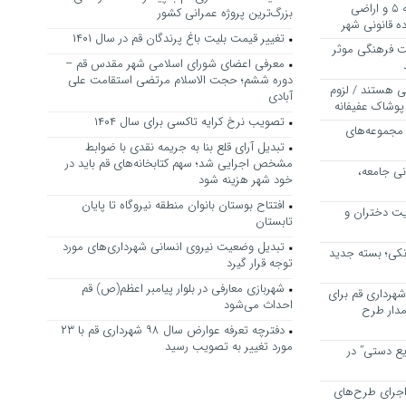
بررسی ظرفیت کوره‌پزخانه‌های منطقه ۵ و اراضی
بزرگ‌ترین پروژه عمرانی کشور
 قانونی شهر
تغییر قیمت بلیت باغ پرندگان قم در سال ۱۴۰۱
ت فرهنگی موثر
معرفی اعضای شورای اسلامی شهر مقدس قم –
دوره ششم؛ حجت الاسلام مرتضی استقامت علی
ی هستند / لزوم
آبادی
پوشاک عفیفانه
تصویب نرخ کرایه تاکسی برای سال ۱۴۰۴
 مجموعه‌های
تبدیل آرای قلع بنا به جریمه نقدی با ضوابط
مشخص اجرایی شد؛ سهم کتابخانه‌های قم باید در
نی جامعه،
خود شهر هزینه شود
افتتاح بوستان بانوان منطقه نیروگاه تا پایان
یت دختران و
تابستان
تبدیل وضعیت نیروی انسانی شهرداری‌های مورد
نکی؛ بسته جدید
توجه قرار گیرد
شهربازی معارفی در بلوار پیامبر اعظم(ص) قم
هرداری قم برای
احداث می‌شود
مدار طرح
دفترچه تعرفه عوارض سال ۹۸ شهرداری قم با ۲۳
مورد تغییر به تصویب رسید
یع دستی” در
اجرای طرح‌های