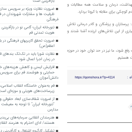
بازآفرینی است
بهداشت، درمان و سلامت همه مطالبات و
ضرورت نظارت ویژه بر سرویس مدارس
کوچکی برای مقابله با کرونا بردارد.
ظرفیت ها و مشارکت شهروندان در ف
فرهنگی
پرستاران و پزشکان و کادر درمانی تلاش
تنورخانه ایران؛ گامی نو در بازآفرینی
سیاری از این تلاش‌های ارزنده آشنا شدند و
هویت تمدنی قم
ضرورت تحقق کاربری­های فرهنگی در بلوا
اعظم(ص)
ع شود، ما نیز در حد توان خود در حوزه
نظارت شورا باید در تک‌تک بندهای ق
ت هستیم.
در زمان اجرا اعمال شود
افزایش ایمنی و کاهش هزینه‌های خان
حمایتی و هوشمند قم برای سرویس
ه :
دانش‌آموزان
https://qomshora.ir/?p=4114
قم به‌عنوان خاستگاه انقلاب اسلامی
زیرساخت‌های هویتی و موزه‌ای است
از ضرورت شفاف‌سازی ابعاد حقوقی و
“تنورخانه ایران” تا توجه به معیشت
مدارس
هنرمندان انقلابی سرمایه‌های بی‌بد
هستند/ ادای احترام به هنرمند انقلاب
تشکیل کارگروه اشتغال و کارآفرینی د