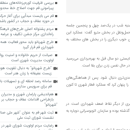
پیرامونی قم جهت اصلاح خط محدوده
قم می بایست مبدأیی برای آغاز حرک
در حوزه عفاف و حجاب در کشور باشد
نبه شب در یک‌صد چهل و پنجمین جلسه
مردم پشتوانه اصلی طرح‌های فرهنگ
حمل‌ونقل در بخش مترو گفت: عملکرد این
راه‌اندازی مرکز جشن تکلیف و عرضه 
ای خوب دیگری را در بخش های مختلف به
طرح شهربانو باید محور فعالیت همه
شهرداری قم قرار گیرد
صیانت از حریم خانواده و امنیت روا
ایستی دو سال قبل به بهره‌برداری می‌رسید
اولویت مدیریت شهری است
 در حال نفس زدن برای بقا است.
“طرح شهربانو” به دنبال تقویت هو
زیست عفیفانه با زبان هنر است
جدی‌تری دنبال شود. پس از هماهنگی‌های
سامانه رصد لحظه ای و تسهیلات با
 را پنهان کرد که عملکرد قطار شهری تا کنون
قم برای سرویس مدارس
هم‌اندیشی پارلمان شهری و مدیران ش
بازطراحی اقدامات عفاف و حجاب بر 
ری از دیگر نقاط ضعف شهرداری است. در
“شهربانو”
ته بوده و سازمان اتوبوسرانی دوباره به
ثبت شهر قم به عنوان “شهر ملی صنا
نشست شورای ثبت ملی
رضایت مردم اولویت شورای شهر در 
‌ها را موردتوجه قرارداد و گفت: باید این مسئله