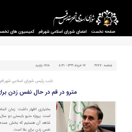
صفحه نخست
اعضای شورای اسلامی شهرقم
کمیسیون های تخص
شناسه :
4267
17 خرداد 1399 - 8:31
1718 بازدید
نایب رئیس شورای اسلامی شهر قم:
مترو در قم در حال نفس زدن برا
بختیاری اظهار داشت: زمان اتمام
است. پروژه مترو بایستی دو سال قب
شاهد آن هستیم که بخش عمده کار
نفس زدن برای بقا است.