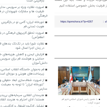
بازآفرینی است
 از ظرفیت بخش خصوصی استفاده کنیم.
ضرورت نظارت ویژه بر سرویس مدارس
ظرفیت ها و مشارکت شهروندان در ف
فرهنگی
ه :
تنورخانه ایران؛ گامی نو در بازآفرینی
https://qomshora.ir/?p=4267
هویت تمدنی قم
ضرورت تحقق کاربری­های فرهنگی در بلوا
اعظم(ص)
نظارت شورا باید در تک‌تک بندهای ق
در زمان اجرا اعمال شود
افزایش ایمنی و کاهش هزینه‌های خان
حمایتی و هوشمند قم برای سرویس
دانش‌آموزان
قم به‌عنوان خاستگاه انقلاب اسلامی
زیرساخت‌های هویتی و موزه‌ای است
از ضرورت شفاف‌سازی ابعاد حقوقی و
“تنورخانه ایران” تا توجه به معیشت
مدارس
هنرمندان انقلابی سرمایه‌های بی‌بد
هستند/ ادای احترام به هنرمند انقلاب
با حضور رئیس شورای اسلامی شهر قم
صورت گرفت:
تشکیل کارگروه اشتغال و کارآفرینی د