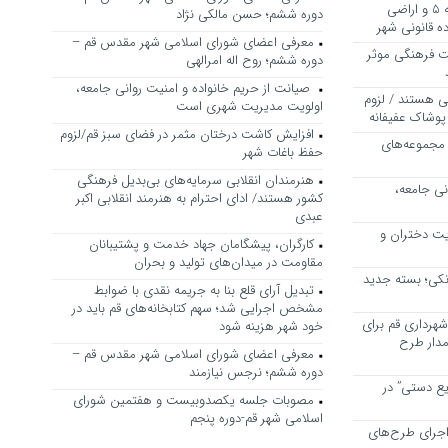
بررسی ظرفیت کوره‌پزخانه‌های منطقه ۵ و اراضی
دوره ششم؛ حسن مالکی نژاد
 قانونی شهر
معرفی اعضای شورای اسلامی شهر مقدس قم –
ت فرهنگی موثر
دوره ششم؛ روح اله امرالهی
صیانت از حریم خانواده و امنیت روانی جامعه،
ی هستند / لزوم
اولویت مدیریت شهری است
پوشاک عفیفانه
افزایش کاشت درختان مثمر در فضای سبز قم/لزوم
 مجموعه‌های
حفظ باغات شهر
هنرمندان انقلابی سرمایه‌های بی‌بدیل فرهنگی
نی جامعه،
کشور هستند/ ادای احترام به هنرمند انقلابی اکبر
عبدی
یت دختران و
کارگران، پیشگامان جهاد خدمت و پشتیبانان
مقاومت در میدان‌های تولید و بحران
نکی؛ بسته جدید
تبدیل آرای قلع بنا به جریمه نقدی با ضوابط
مشخص اجرایی شد؛ سهم کتابخانه‌های قم باید در
هرداری قم برای
خود شهر هزینه شود
مدار طرح
معرفی اعضای شورای اسلامی شهر مقدس قم –
دوره ششم؛ نرجس نیازمند
یع دستی” در
مصوبات جلسه یکصدوبیست و هفتمین شورای
اسلامی شهر قم-دوره پنجم
اجرای طرح‌های