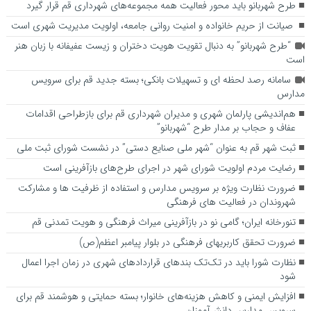
طرح شهربانو باید محور فعالیت همه مجموعه‌های شهرداری قم قرار گیرد
صیانت از حریم خانواده و امنیت روانی جامعه، اولویت مدیریت شهری است
“طرح شهربانو” به دنبال تقویت هویت دختران و زیست عفیفانه با زبان هنر
است
سامانه رصد لحظه ای و تسهیلات بانکی؛ بسته جدید قم برای سرویس
مدارس
هم‌اندیشی پارلمان شهری و مدیران شهرداری قم برای بازطراحی اقدامات
عفاف و حجاب بر مدار طرح “شهربانو”
ثبت شهر قم به عنوان “شهر ملی صنایع دستی” در نشست شورای ثبت ملی
رضایت مردم اولویت شورای شهر در اجرای طرح‌های بازآفرینی است
ضرورت نظارت ویژه بر سرویس مدارس و استفاده از ظرفیت ها و مشارکت
شهروندان در فعالیت های فرهنگی
تنورخانه ایران؛ گامی نو در بازآفرینی میراث فرهنگی و هویت تمدنی قم
ضرورت تحقق کاربری­های فرهنگی در بلوار پیامبر اعظم(ص)
نظارت شورا باید در تک‌تک بندهای قراردادهای شهری در زمان اجرا اعمال
شود
افزایش ایمنی و کاهش هزینه‌های خانوار؛ بسته حمایتی و هوشمند قم برای
سرویس مدارس دانش‌آموزان