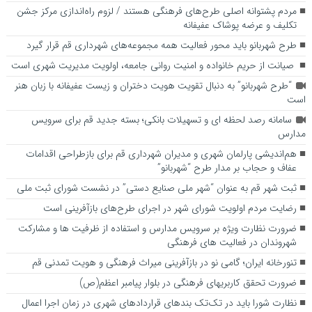
مردم پشتوانه اصلی طرح‌های فرهنگی هستند / لزوم راه‌اندازی مرکز جشن
تکلیف و عرضه پوشاک عفیفانه
طرح شهربانو باید محور فعالیت همه مجموعه‌های شهرداری قم قرار گیرد
صیانت از حریم خانواده و امنیت روانی جامعه، اولویت مدیریت شهری است
“طرح شهربانو” به دنبال تقویت هویت دختران و زیست عفیفانه با زبان هنر
است
سامانه رصد لحظه ای و تسهیلات بانکی؛ بسته جدید قم برای سرویس
مدارس
هم‌اندیشی پارلمان شهری و مدیران شهرداری قم برای بازطراحی اقدامات
عفاف و حجاب بر مدار طرح “شهربانو”
ثبت شهر قم به عنوان “شهر ملی صنایع دستی” در نشست شورای ثبت ملی
رضایت مردم اولویت شورای شهر در اجرای طرح‌های بازآفرینی است
ضرورت نظارت ویژه بر سرویس مدارس و استفاده از ظرفیت ها و مشارکت
شهروندان در فعالیت های فرهنگی
تنورخانه ایران؛ گامی نو در بازآفرینی میراث فرهنگی و هویت تمدنی قم
ضرورت تحقق کاربری­های فرهنگی در بلوار پیامبر اعظم(ص)
نظارت شورا باید در تک‌تک بندهای قراردادهای شهری در زمان اجرا اعمال