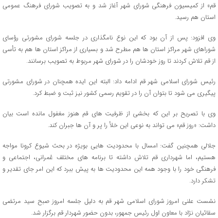
قم» از کمیسیون فرهنگی شورای شهر آغاز شد و به تصویب شورای فرهنگ عمومی
استان هم رسید.
وی افزود: پس از آن بود که این نوع نامگذاری در جلسه شورای مشورتی رؤسای
شوراهای شهر مراکز استان ها هم مطرح شد و بسیاری از مراکز استان ها هم به تأسی
از قم تلاش کردند تا روز خودشان را در شورای شهر مربوط به تصویب برسانند.
رئیس شورای اسلامی شهر قم ادامه داد: البته این ایده همچنان در شورای مشورتی
پیگیری می شود تا بتوان آن را در تقویم رسمی کشور نیز ثبت و ضبط کرد.
وی با تصریح بر این که بخشی از ظرفیت های قم هنوز مغفول مانده است بیان
داشت: «روز قم» می تواند به نوعی این خلأ را پر و آن ها جبران کند.
جلالی همچنین گفت: امسال با محدودیت هایی بویژه در بحث شیوع کرونا مواجه
هستیم، اما شهرداری قم تلاش داشته تا برنامه های مختلف عُمرانی، اجتماعی و
فرهنگی خود را با وجود همه این محدودیت ها به پیش ببرد که این امر جای تقدیر و
تشکر دارد.
نشست علنی امروز شورای اسلامی شهر قم به دلیل جلسه امروز صبح سید مرتضی
سقائیان نژاد با معاون اول رئیس جمهور، بدون حضور شهردار قم برگزار شد.