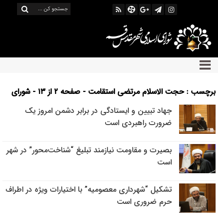
برچسب : حجت الاسلام مرتضی استقامت - صفحه ۲ از ۱۳ - شورای
اسلامی شهر قم
جهاد تبیین و ایستادگی در برابر دشمن امروز یک
ضرورت راهبردی است
بصیرت و مقاومت نیازمند تبلیغ “شناخت‌محور” در شهر
است
تشکیل “شهرداری معصومیه” با اختیارات ویژه در اطراف
حرم ضروری است