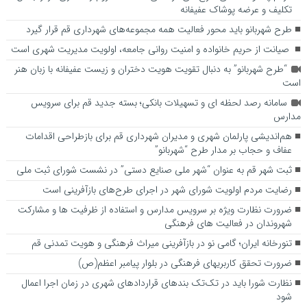
تکلیف و عرضه پوشاک عفیفانه
طرح شهربانو باید محور فعالیت همه مجموعه‌های شهرداری قم قرار گیرد
صیانت از حریم خانواده و امنیت روانی جامعه، اولویت مدیریت شهری است
“طرح شهربانو” به دنبال تقویت هویت دختران و زیست عفیفانه با زبان هنر
است
سامانه رصد لحظه ای و تسهیلات بانکی؛ بسته جدید قم برای سرویس
مدارس
هم‌اندیشی پارلمان شهری و مدیران شهرداری قم برای بازطراحی اقدامات
عفاف و حجاب بر مدار طرح “شهربانو”
ثبت شهر قم به عنوان “شهر ملی صنایع دستی” در نشست شورای ثبت ملی
رضایت مردم اولویت شورای شهر در اجرای طرح‌های بازآفرینی است
ضرورت نظارت ویژه بر سرویس مدارس و استفاده از ظرفیت ها و مشارکت
شهروندان در فعالیت های فرهنگی
تنورخانه ایران؛ گامی نو در بازآفرینی میراث فرهنگی و هویت تمدنی قم
ضرورت تحقق کاربری­های فرهنگی در بلوار پیامبر اعظم(ص)
نظارت شورا باید در تک‌تک بندهای قراردادهای شهری در زمان اجرا اعمال
شود