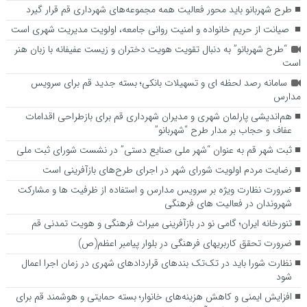
طرح شهربانو باید محور فعالیت همه مجموعه‌های شهرداری قم قرار گیرد
صیانت از حریم خانواده و امنیت روانی جامعه، اولویت مدیریت شهری است
“طرح شهربانو” به دنبال تقویت هویت دختران و زیست عفیفانه با زبان هنر
است
سامانه رصد لحظه ای و تسهیلات بانکی؛ بسته جدید قم برای سرویس
مدارس
هم‌اندیشی پارلمان شهری و مدیران شهرداری قم برای بازطراحی اقدامات
عفاف و حجاب بر مدار طرح “شهربانو”
ثبت شهر قم به عنوان “شهر ملی صنایع دستی” در نشست شورای ثبت ملی
رضایت مردم اولویت شورای شهر در اجرای طرح‌های بازآفرینی است
ضرورت نظارت ویژه بر سرویس مدارس و استفاده از ظرفیت ها و مشارکت
شهروندان در فعالیت های فرهنگی
تنورخانه ایران؛ گامی نو در بازآفرینی میراث فرهنگی و هویت تمدنی قم
ضرورت تحقق کاربری­های فرهنگی در بلوار پیامبر اعظم(ص)
نظارت شورا باید در تک‌تک بندهای قراردادهای شهری در زمان اجرا اعمال
شود
افزایش ایمنی و کاهش هزینه‌های خانوار؛ بسته حمایتی و هوشمند قم برای