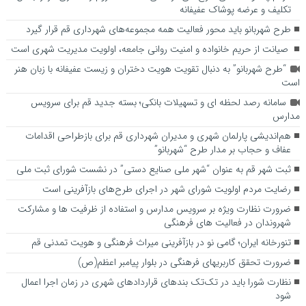
تکلیف و عرضه پوشاک عفیفانه
طرح شهربانو باید محور فعالیت همه مجموعه‌های شهرداری قم قرار گیرد
صیانت از حریم خانواده و امنیت روانی جامعه، اولویت مدیریت شهری است
“طرح شهربانو” به دنبال تقویت هویت دختران و زیست عفیفانه با زبان هنر
است
سامانه رصد لحظه ای و تسهیلات بانکی؛ بسته جدید قم برای سرویس
مدارس
هم‌اندیشی پارلمان شهری و مدیران شهرداری قم برای بازطراحی اقدامات
عفاف و حجاب بر مدار طرح “شهربانو”
ثبت شهر قم به عنوان “شهر ملی صنایع دستی” در نشست شورای ثبت ملی
رضایت مردم اولویت شورای شهر در اجرای طرح‌های بازآفرینی است
ضرورت نظارت ویژه بر سرویس مدارس و استفاده از ظرفیت ها و مشارکت
شهروندان در فعالیت های فرهنگی
تنورخانه ایران؛ گامی نو در بازآفرینی میراث فرهنگی و هویت تمدنی قم
ضرورت تحقق کاربری­های فرهنگی در بلوار پیامبر اعظم(ص)
نظارت شورا باید در تک‌تک بندهای قراردادهای شهری در زمان اجرا اعمال
شود