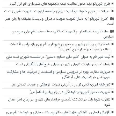
طرح شهربانو باید محور فعالیت همه مجموعه‌های شهرداری قم قرار گیرد
صیانت از حریم خانواده و امنیت روانی جامعه، اولویت مدیریت شهری است
“طرح شهربانو” به دنبال تقویت هویت دختران و زیست عفیفانه با زبان هنر
است
سامانه رصد لحظه ای و تسهیلات بانکی؛ بسته جدید قم برای سرویس
مدارس
هم‌اندیشی پارلمان شهری و مدیران شهرداری قم برای بازطراحی اقدامات
عفاف و حجاب بر مدار طرح “شهربانو”
ثبت شهر قم به عنوان “شهر ملی صنایع دستی” در نشست شورای ثبت ملی
رضایت مردم اولویت شورای شهر در اجرای طرح‌های بازآفرینی است
ضرورت نظارت ویژه بر سرویس مدارس و استفاده از ظرفیت ها و مشارکت
شهروندان در فعالیت های فرهنگی
تنورخانه ایران؛ گامی نو در بازآفرینی میراث فرهنگی و هویت تمدنی قم
ضرورت تحقق کاربری­های فرهنگی در بلوار پیامبر اعظم(ص)
نظارت شورا باید در تک‌تک بندهای قراردادهای شهری در زمان اجرا اعمال
شود
افزایش ایمنی و کاهش هزینه‌های خانوار؛ بسته حمایتی و هوشمند قم برای